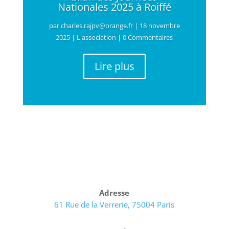
Nationales 2025 à Roiffé
par
charles.rajpv@orange.fr
|
18 novembre
2025
|
L'association
| 0 Commentaires
Lire plus
Adresse
61 Rue de la Verrerie, 75004 Paris